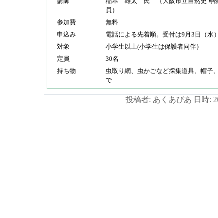
講師
稲本 雄太 氏 （大阪市立自然史博
員）
参加費
無料
申込み
電話による先着順。受付は9月3日（水
対象
小学生以上(小学生は保護者同伴）
定員
30名
持ち物
虫取り網、虫かごなど採集道具、帽子
で
投稿者: あくあぴあ 日時: 201