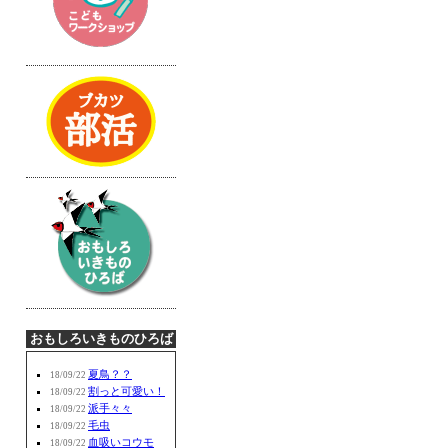
おもしろいきものひろば
夏鳥？？
18/09/22
割っと可愛い！
18/09/22
派手々々
18/09/22
毛虫
18/09/22
血吸いコウモ
18/09/22