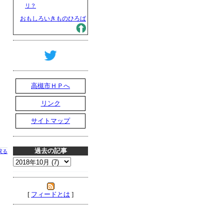
リ？
おもしろいきものひろば
高槻市ＨＰへ
リンク
サイトマップ
過去の記事
戻る
[
フィードとは
]