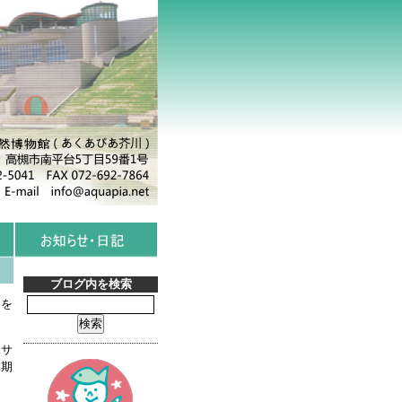
ブログ内を検索
とを
エサ
み期