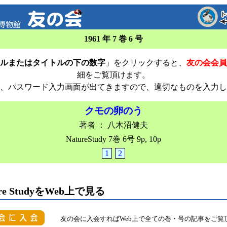
1961 年 7 巻 6 号
ルまたはタイトルの下の数字
」をクリックすると、
友の会会員
細をご覧頂けます。
、パスワード入力画面が出てきますので、適切なものを入力し
クモの卵のう
著者 ： 八木沼健夫
NatureStudy 7巻 6号 9p, 10p
1
2
ure StudyをWeb上で見る
友の会に入会すればWeb上で全ての巻・号の記事をご覧