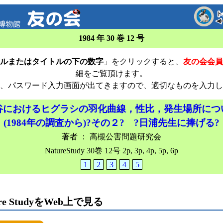
1984 年 30 巻 12 号
ルまたはタイトルの下の数字
」をクリックすると、
友の会会員
細をご覧頂けます。
、パスワード入力画面が出てきますので、適切なものを入力し
谷におけるヒグラシの羽化曲線，性比，発生場所につ
(1984年の調査から)?その２? ?日浦先生に捧げる?
著者 ： 高槻公害問題研究会
NatureStudy 30巻 12号 2p, 3p, 4p, 5p, 6p
1
2
3
4
5
ure StudyをWeb上で見る