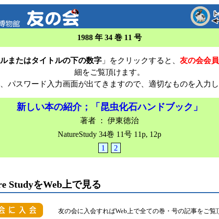
1988 年 34 巻 11 号
ルまたはタイトルの下の数字
」をクリックすると、
友の会会員
細をご覧頂けます。
、パスワード入力画面が出てきますので、適切なものを入力し
新しい本の紹介；「昆虫化石ハンドブック」
著者 ： 伊東徳治
NatureStudy 34巻 11号 11p, 12p
1
2
ure StudyをWeb上で見る
友の会に入会すればWeb上で全ての巻・号の記事をご覧