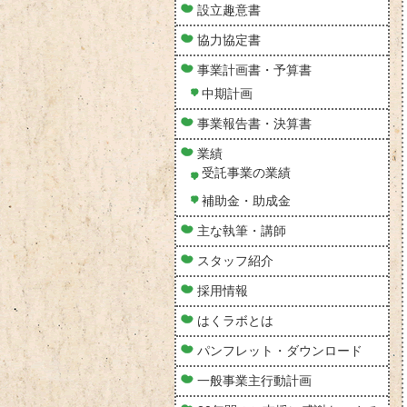
設立趣意書
協力協定書
事業計画書・予算書
中期計画
事業報告書・決算書
業績
受託事業の業績
補助金・助成金
主な執筆・講師
スタッフ紹介
採用情報
はくラボとは
パンフレット・ダウンロード
一般事業主行動計画