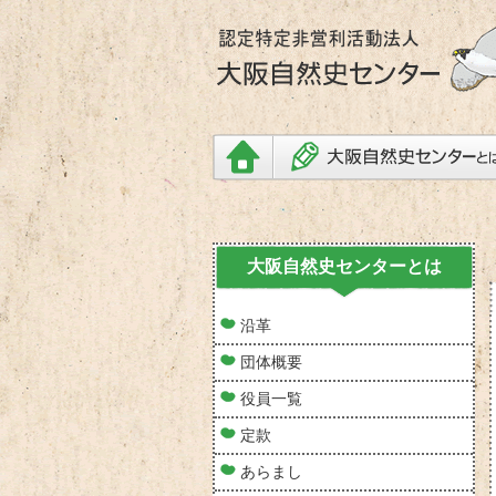
大阪自然史センターとは
沿革
団体概要
役員一覧
定款
あらまし