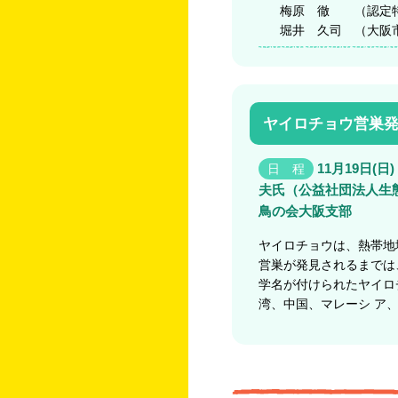
梅原 徹 （認定特
堀井 久司 （大阪市
ヤイロチョウ営巣発
11月19日(日) 
日 程
夫氏（公益社団法人生
鳥の会大阪支部
ヤイロチョウは、熱帯地
営巣が発見されるまでは
学名が付けられたヤイロ
湾、中国、マレーシ ア