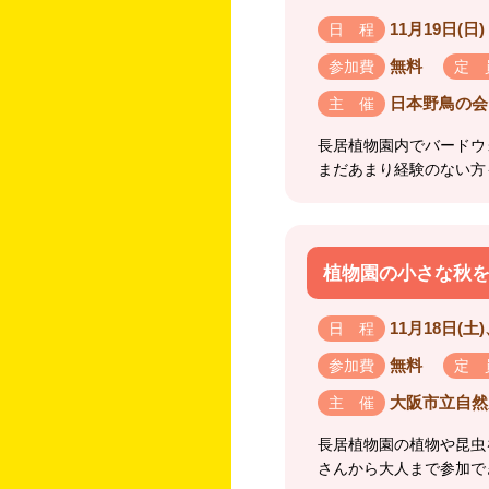
11月19日(日) 
日 程
無料
参加費
定 
日本野鳥の会
主 催
長居植物園内でバードウ
まだあまり経験のない方
植物園の小さな秋
11月18日(土)、
日 程
無料
参加費
定 
大阪市立自然
主 催
長居植物園の植物や昆虫
さんから大人まで参加で