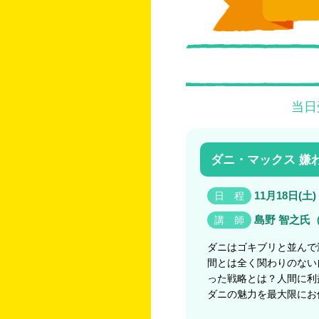
当日
ダニ・マックス 嫌
11月18日(土) 
日 程
島野 智之氏
講 師
ダニはゴキブリと並んで
間とは全く関わりのない
った戦略とは？人間に利
ダニの魅力を最大限にお