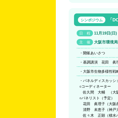
「D
シンポジウム
11月19日(日) 
日 程
大阪市環境局
主 催
・開催あいさつ
・基調講演 花田 眞
・大阪市生物多様性戦
・パネルディスカッシ
○コーディネーター
佐久間 大輔 （大阪
○パネリスト（予定）
花田 眞理子（大阪産
清野 未恵子（神戸大
佐々木 正顕（積水ハ