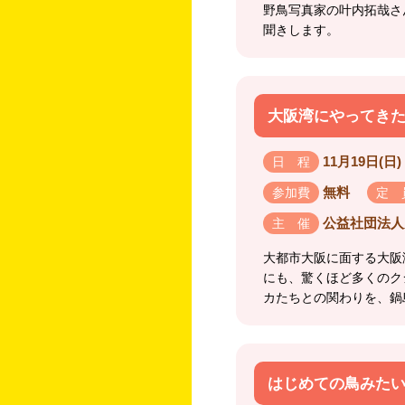
野鳥写真家の叶内拓哉さ
聞きします。
大阪湾にやってき
11月19日(日) 
日 程
無料
参加費
定 
公益社団法人
主 催
大都市大阪に面する大阪
にも、驚くほど多くのク
カたちとの関わりを、鍋
はじめての鳥みたい