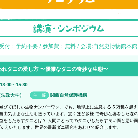
受付：予約不要 / 参加費：無料 / 会場:自然史博物館本館
われダニの愛し方 〜優雅なダニの奇妙な生態〜
13:00～15:30
（法政大学）
関西自然保護機構
主 催
滅びてほしい生物ナンバーワン。でも、地球上に生息する 5 万種を超え
自由気ままな生活を送っています。驚くほど多様 で奇妙な姿をした森
益をもたらすダニとは？ 人間にとってのダニがもたらす良い面と悪い
伝 えいたします。世界の最新ダニ研究もあわせて紹介します。