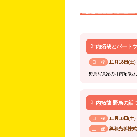
叶内拓哉とバード
11月18日(土) 
日 程
野鳥写真家の叶内拓哉さ
叶内拓哉 野鳥の話
11月18日(土) 
日 程
興和光学株式
主 催