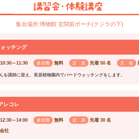
集合場所:博物館 玄関前ポーチ(クジラの下)
ウォッチング
10:30～11:30
無料
先着 50 名
参加費
定 員
主 催
んを講師に迎え、長居植物園内でバードウォッチングをします。
 アレコレ
12:30～14:00
無料
先着 30 名
参加費
定 員
会社