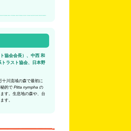
ト協会会長）、中西 和
系トラスト協会、日本野
万十川流域の森で最初に
神秘的で
Pitta nympha
の
います。生息地の森や、台
します。