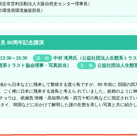
定非営利活動法人大阪自然史センター理事長）
環境局環境施策部長）
見 80周年記念講演
13:30～15:30
中村 滝男氏（公益社団法人生態系トラス
講 師
態系トラスト協会理事・写真担当）
公益社団法人生態
主 催
域から日本などに飛来して繁殖する渡り鳥ですが、80 年前に 四国の四
、ごく稀に日本に飛来する迷鳥と考えら れていました。妖精のように
チョウは、絶滅危 惧種・高知県の鳥・四万十町の鳥などに指定されて
、タイ、韓国などに出かけて解明した謎の生態を美しい写真と共に紹介