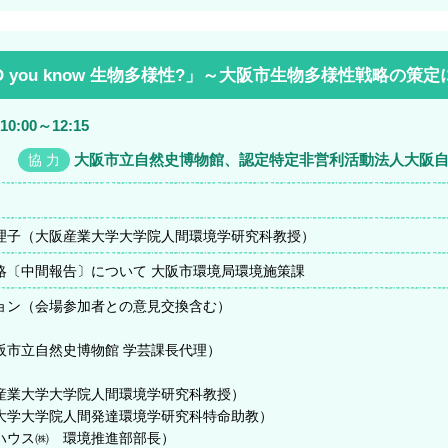
O you know 生物多様性?」～大阪市生物多様性戦略の策
10:00～12:15
大阪市立自然史博物館、認定特定非営利活動法人大阪
協 力
理子（大阪産業大学大学院人間環境学研究科教授）
略〔中間報告〕について 大阪市環境局環境施策課
ョン（会場参加者との意見交換含む）
市立自然史博物館 学芸課長代理）
業大学大学院人間環境学研究科教授）
学大学院人間発達環境学研究科特命助教）
ウス㈱ 環境推進部部長）