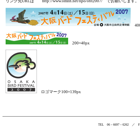
リンク先URLは http://www.omnh.net/npo/obf2007/ でお願いします。
400
200×40px
ロゴマーク100×139px
TEL 06－6697－6262 ／ 