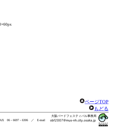
×60px
ページTOP
もどる
大阪バードフェスティバル事務局
FAX 06－6697－6306 ／ E-mail