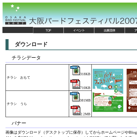
ダウンロード
チラシデータ
318KB
チラシ おもて
710KB
381MB
チラシ うら
2.2MB
バナー
画像はダウンロード（デスクトップに保存）してからホームページやBlo