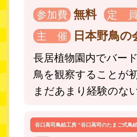
無料
参加費
定 
日本野鳥の
主 催
長居植物園内でバー
鳥を観察することが
まだあまり経験のな
谷口高司鳥絵工房 “谷口高司のたまご式鳥絵