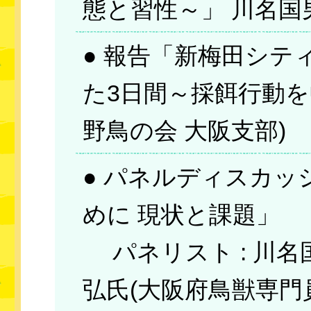
態と習性～」 川名国
● 報告「新梅田シテ
た3日間～採餌行動を
野鳥の会 大阪支部)
● パネルディスカ
めに 現状と課題」
パネリスト : 川名
弘氏(大阪府鳥獣専門