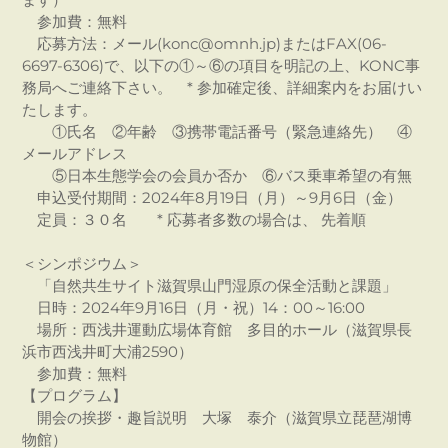
参加費：無料
応募方法：メール(konc@omnh.jp)またはFAX(06-
6697-6306)で、以下の①～⑥の項目を明記の上、KONC事
務局へご連絡下さい。 * 参加確定後、詳細案内をお届けい
たします。
①氏名 ②年齢 ③携帯電話番号（緊急連絡先） ④
メールアドレス
⑤日本生態学会の会員か否か ⑥バス乗車希望の有無
申込受付期間：2024年8月19日（月）～9月6日（金）
定員：３０名 * 応募者多数の場合は、 先着順
＜シンポジウム＞
「自然共生サイト滋賀県山門湿原の保全活動と課題」
日時：2024年9月16日（月・祝）14：00～16:00
場所：西浅井運動広場体育館 多目的ホール（滋賀県長
浜市西浅井町大浦2590）
参加費：無料
【プログラム】
開会の挨拶・趣旨説明 大塚 泰介（滋賀県立琵琶湖博
物館）