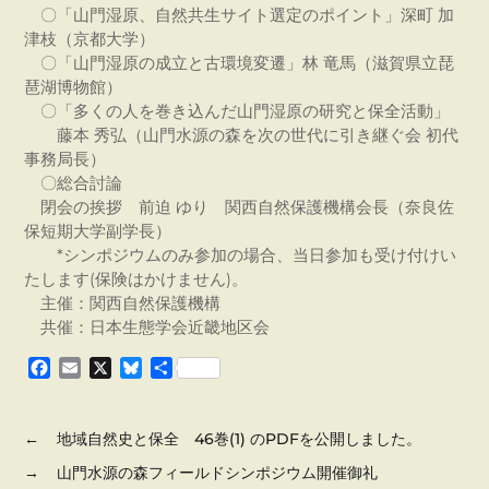
〇「山門湿原、自然共生サイト選定のポイント」深町 加
津枝（京都大学）
〇「山門湿原の成立と古環境変遷」林 竜馬（滋賀県立琵
琶湖博物館）
〇「多くの人を巻き込んだ山門湿原の研究と保全活動」
藤本 秀弘（山門水源の森を次の世代に引き継ぐ会 初代
事務局長）
〇総合討論
閉会の挨拶 前迫 ゆり 関西自然保護機構会長（奈良佐
保短期大学副学長）
*シンポジウムのみ参加の場合、当日参加も受け付けい
たします(保険はかけません)。
主催：関西自然保護機構
共催：日本生態学会近畿地区会
F
E
X
B
共
a
m
l
有
c
a
u
e
i
e
←
地域自然史と保全 46巻(1) のPDFを公開しました。
b
l
s
→
山門水源の森フィールドシンポジウム開催御礼
o
k