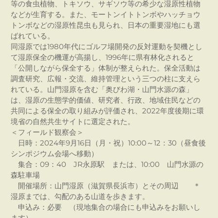
等の食虫植物、トキソウ、サギソウ等の希少な湿原性植物
などが生育する。また、モートンイトトンボやハッチョウ
トンボなどの湿原性昆虫も見られ、日本の重要湿地にも選
ばれている。
同湿原では1980年代にゴルフ場開発の反対運動を契機とし
て湿原保全の機運が高揚し、1996年に県有林化されると
「公開しながら保全する」体制が整えられた。保全活動は
調査研究、広報・交流、維持管理という三つの柱に支えら
れている。山門湿原を含む「奥びわ湖・山門水源の森」
は、湿原の生態学的価値、研究者、行政、地域住民などの
共同による保全の取り組みが評価され、2022年度後期に環
境省の自然共生サイトに選定された。
＜フィールド観察会＞
日時：2024年9月16日（月・祝）10:00～12：30（昼食後
シンポジウム会場へ移動）
集合：09：40 JR永原駅 または、10:00 山門水源の
森駐車場
開催場所：山門湿原（滋賀県長浜市）とその周辺 ＊
湿原までは、勾配のある山道を歩きます。
申込み：必要 （現地集合の場合にも申込みをお願いし
ます）