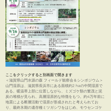
ここをクリックすると別画面で開きます
＜滋賀県山門水源の森 フィールド観察会＆シンポジウム＞
山門湿原は、滋賀県長浜市にある面積約2 haの中間湿原で
ある。暖温帯上部に位置しながら、ミズゴケ類の繁茂と泥
炭の堆積が見られ、高層湿原的な特徴をもつ。約4万年前に
地震による断層活動で湿原が形成されたと考えられてお
り、最終氷期の遺存種ミツガシワをはじめ、モウセンゴケ