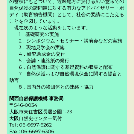
の蓄積にもとづいて、近畿地方に於ける広い意味での
自然保護の諸問題に対する有力なアドバイザリー・ボ
ディ（助言勧告機関）として、社会の要請にこたえる
ことを企図しています。
現在次のような活動をしています。
1．基礎研究の実施
2．シンポジウム・セミナー・講演会などの実施
3．現地見学会の実施
4．研究助成金の交付
5，会誌・連絡紙の発行
6．自然保護に関する基礎資料の収集と配布
7．自然保護および自然環境保全に関する提言と
助言
8．国内外の諸団体との連絡・協力
関西自然保護機構 事務局
〒546-0034
大阪市東住吉区長居公園 1-23
大阪自然史センター気付
Tel : 06-6697-6262
Fax : 06-6697-6306