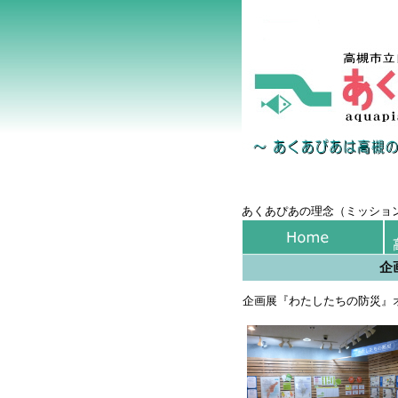
あくあぴあの理念（ミッショ
企
企画展『わたしたちの防災』