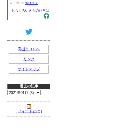
伸び々々
18/11/24
おもしろいきものひろば
高槻市ＨＰへ
リンク
サイトマップ
過去の記事
[
フィードとは
]