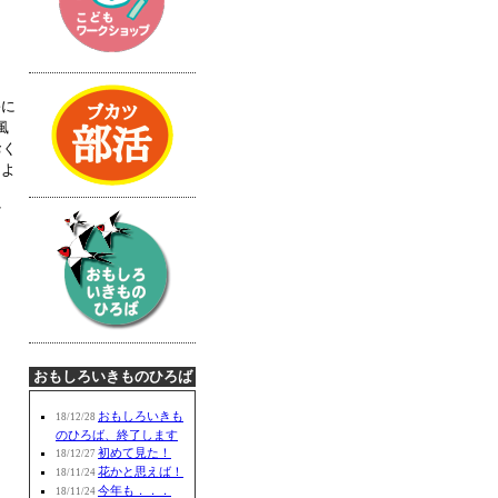
害に
風
おく
るよ
だ
おもしろいきものひろば
おもしろいきも
18/12/28
のひろば、終了します
初めて見た！
18/12/27
花かと思えば！
18/11/24
今年も．．．
18/11/24