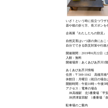
いざ！という時に役立つワザ
器や箱の折り方、長ズボンを
企画展『わたしたちの防災』
自然災害はいつ誰の身におこ
自分でできる防災対策や行政
開催期間：2019年6月22日（
入館：無料
開催場所：あくあぴあ芥川1
あくあぴあ芥川情報
住所：〒569-1042 高槻市南
休館日：月曜日（祝日の場合
開館時間：午前10時～午後5
アクセス：電車の場合
JR高槻駅 北5番乗場「平安
JR摂津富田駅 1番乗場「奈
駐車場のご案内