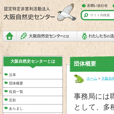
大阪自然史センターとは
団体概要
沿革
ホーム
>
大阪自
団体概要
役員一覧
事務局には
定款
として、多
あらまし