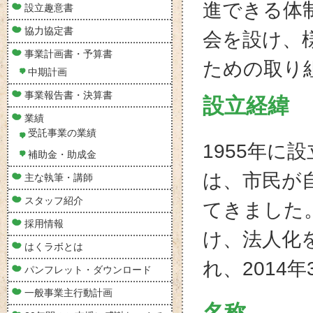
進できる体
設立趣意書
協力協定書
会を設け、
事業計画書・予算書
ための取り
中期計画
事業報告書・決算書
設立経緯
業績
受託事業の業績
1955年に
補助金・助成金
は、市民が
主な執筆・講師
スタッフ紹介
てきました
採用情報
け、法人化を
はくラボとは
れ、2014
パンフレット・ダウンロード
一般事業主行動計画
名称