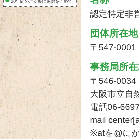
20年間のご支援に感謝をこめて
認定特定非
団体所在地
〒547-000
事務局所在
〒546-00
大阪市立自
電話06-6697-
mail center[
※atを@