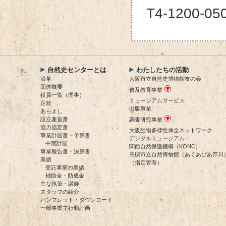
T4-1200-05
自然史センターとは
わたしたちの活動
沿革
大阪市立自然史博物館友の会
団体概要
普及教育事業
役員一覧（理事）
ミュージアムサービス
定款
出版事業
あらまし
設立趣旨書
調査研究事業
協力協定書
大阪生物多様性保全ネットワーク
事業計画書・予算書
デジタルミュージアム
中期計画
関西自然保護機構（KONC）
事業報告書・決算書
高槻市立自然博物館（あくあぴあ芥川
業績
（指定管理）
受託事業の業績
補助金・助成金
主な執筆・講師
スタッフの紹介
パンフレット・ダウンロード
一般事業主行動計画